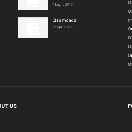
O
4 Luglio 2017
O
or
Ciao mondo!
26 Aprile 2014
O
O
O
O
O
OUT US
F