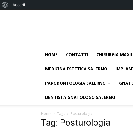
Informazioni
Accedi
su
WordPress
HOME
CONTATTI
CHIRURGIA MAXI
MEDICINA ESTETICA SALERNO
IMPLAN
PARODONTOLOGIA SALERNO
GNAT
DENTISTA GNATOLOGO SALERNO
Home
Tags
Posturologia
Tag: Posturologia