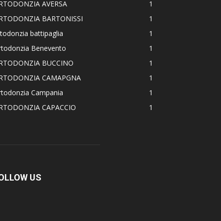
RTODONZIA AVERSA
1
RTODONZIA BARTONISSI
1
todonzia battipaglia
1
rtodonzia Benevento
1
RTODONZIA BUCCINO
1
RTODONZIA CAMAPGNA
1
rtodonzia Campania
1
RTODONZIA CAPACCIO
1
OLLOW US